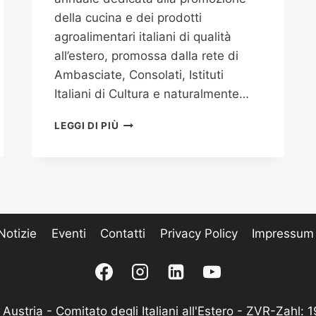
della cucina e dei prodotti
agroalimentari italiani di qualità
all’estero, promossa dalla rete di
Ambasciate, Consolati, Istituti
Italiani di Cultura e naturalmente…
I
LEGGI DI PIÙ
NOSTRI
EVENTI
PER
LA
SETTIMANA
DELLA
CUCINA
Notizie
Eventi
Contatti
Privacy Policy
Impressum 
ITALIANA
NEL
MONDO
2024
Austria - Comitato degli Italiani all'Estero - ZVR-Zahl: