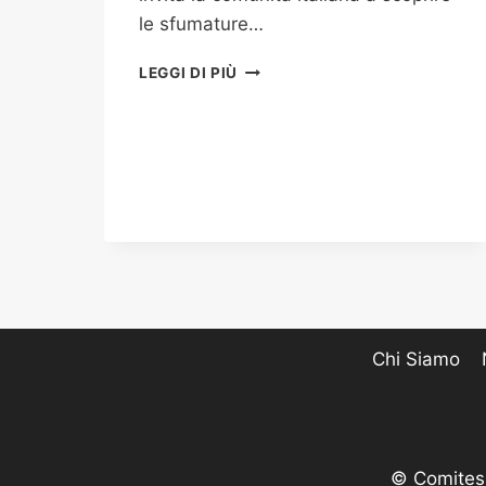
le sfumature…
IL
LEGGI DI PIÙ
GUSTO
DEGLI
AGRUMI
RARI
E
DELL’OLIO
Chi Siamo
© Comites 